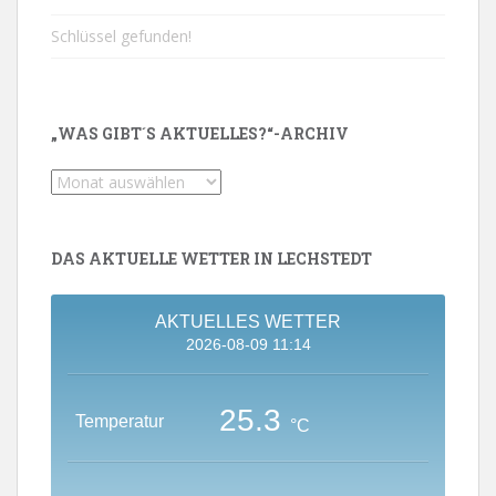
Schlüssel gefunden!
„WAS GIBT´S AKTUELLES?“-ARCHIV
„Was
gibt
´s
Aktuelles?“-
DAS AKTUELLE WETTER IN LECHSTEDT
Archiv