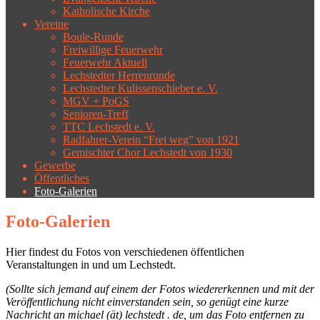
Katholische Kirche
Vereine
Boule-Runde
Freiwillige Feuerwehr
Feuerwehr Aktuell
Lechstedter Herrenrunde
Lechstedter Kulissenschieber e. V.
MGV + PoGS
Senioren-Treff
TTC Lechstedt e. V.
Radfahrer-Verein “Frei weg” von 1921
Gemischter Chor Lechstedt von 1930
Gewerbe
Öffentliches
Foto-Galerien
Foto-Galerien
Hier findest du Fotos von verschiedenen öffentlichen
Veranstaltungen in und um Lechstedt.
(Sollte sich jemand auf einem der Fotos wiedererkennen und mit der
Veröffentlichung nicht einverstanden sein, so genügt eine kurze
Nachricht an michael (ät) lechstedt . de, um das Foto entfernen zu