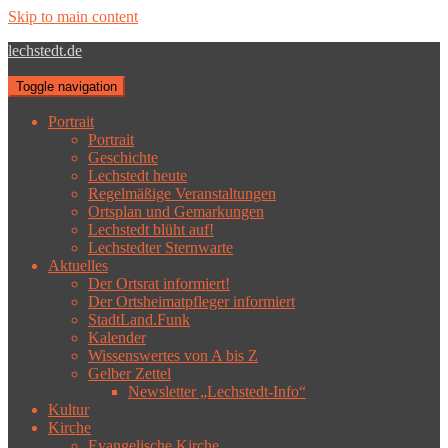
Skip to main content
lechstedt.de
Toggle navigation
Portrait
Portrait
Geschichte
Lechstedt heute
Regelmäßige Veranstaltungen
Ortsplan und Gemarkungen
Lechstedt blüht auf!
Lechstedter Sternwarte
Aktuelles
Der Ortsrat informiert!
Der Ortsheimatpfleger informiert
StadtLand.Funk
Kalender
Wissenswertes von A bis Z
Gelber Zettel
Newsletter „Lechstedt-Info“
Kultur
Kirche
Evangelische Kirche