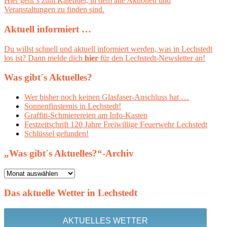
Hier geht´s zum Kalender, in dem alle Aktionen und
Veranstaltungen zu finden sind.
Aktuell informiert …
Du willst schnell und aktuell informiert werden, was in Lechstedt
los ist? Dann melde dich
hier
für den Lechstedt-Newsletter an!
Was gibt´s Aktuelles?
Wer bisher noch keinen Glasfaser-Anschluss hat …
Sonnenfinsternis in Lechstedt!
Graffiti-Schmierereien am Info-Kasten
Festzeitschrift 120 Jahre Freiwillige Feuerwehr Lechstedt
Schlüssel gefunden!
„Was gibt´s Aktuelles?“-Archiv
„Was
gibt
´s
Das aktuelle Wetter in Lechstedt
Aktuelles?“-
Archiv