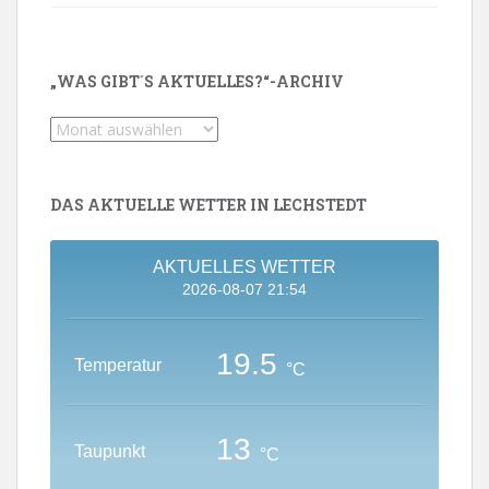
„WAS GIBT´S AKTUELLES?“-ARCHIV
„Was
gibt
´s
Aktuelles?“-
DAS AKTUELLE WETTER IN LECHSTEDT
Archiv