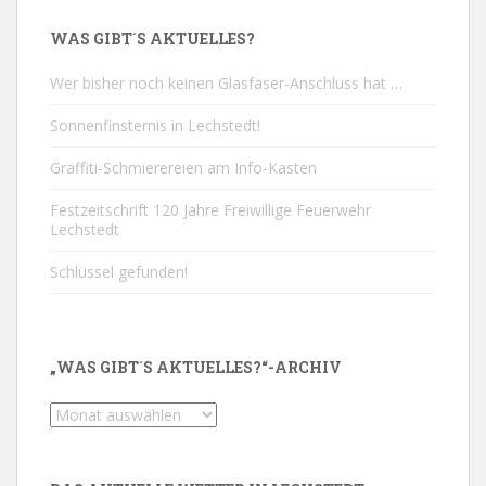
WAS GIBT´S AKTUELLES?
Wer bisher noch keinen Glasfaser-Anschluss hat …
Sonnenfinsternis in Lechstedt!
Graffiti-Schmierereien am Info-Kasten
Festzeitschrift 120 Jahre Freiwillige Feuerwehr
Lechstedt
Schlüssel gefunden!
„WAS GIBT´S AKTUELLES?“-ARCHIV
„Was
gibt
´s