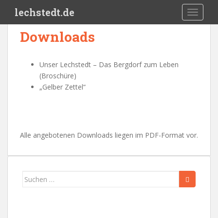
Skip to main content
lechstedt.de
TOGGLE
Downloads
Unser Lechstedt – Das Bergdorf zum Leben
(Broschüre)
„Gelber Zettel“
Alle angebotenen Downloads liegen im PDF-Format vor.
Suchen
nach: