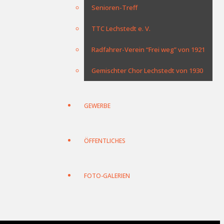
Senioren-Treff
TTC Lechstedt e. V.
Radfahrer-Verein “Frei weg” von 1921
Gemischter Chor Lechstedt von 1930
GEWERBE
ÖFFENTLICHES
FOTO-GALERIEN