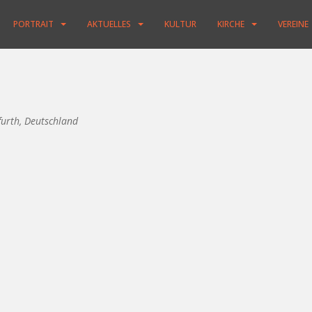
PORTRAIT
AKTUELLES
KULTUR
KIRCHE
VEREINE
furth, Deutschland