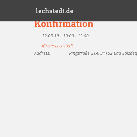
Skip to main content
lechstedt.de
Konfirmation
12-05-19
10:00 - 12:00
Kirche Lechstedt
Address:
Ringstraße 21A, 31162 Bad Salzdet