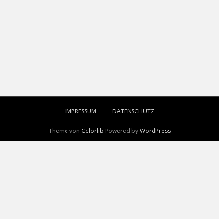
IMPRESSUM
DATENSCHUTZ
Theme von
Colorlib
Powered by
WordPress