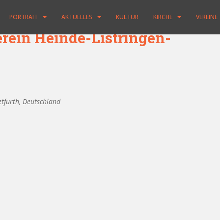
PORTRAIT
AKTUELLES
KULTUR
KIRCHE
VEREINE
rein Heinde-Listringen-
tfurth, Deutschland