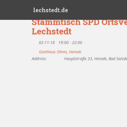
Skip to main content
lechstedt.de
Stammtisch SPD Ortsve
Lechstedt
02-11-18
19:00 - 22:00
Gasthaus Ohms, Heinde
Address:
Hauptstraße 33, Heinde, Bad Salzde