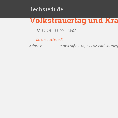
Skip to main content
lechstedt.de
Volkstrauertag und Kr
18-11-18
11:00 - 14:00
Kirche Lechstedt
Address:
Ringstraße 21A, 31162 Bad Salzdet