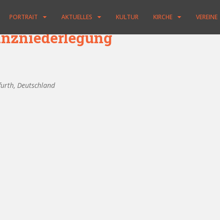
PORTRAIT
AKTUELLES
KULTUR
KIRCHE
VEREINE
anzniederlegung
furth, Deutschland