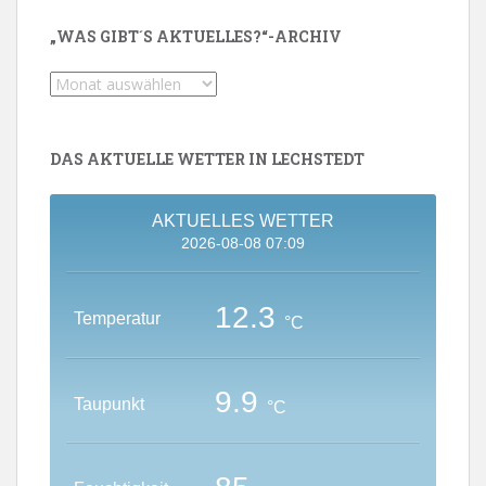
„WAS GIBT´S AKTUELLES?“-ARCHIV
„Was
gibt
´s
Aktuelles?“-
DAS AKTUELLE WETTER IN LECHSTEDT
Archiv