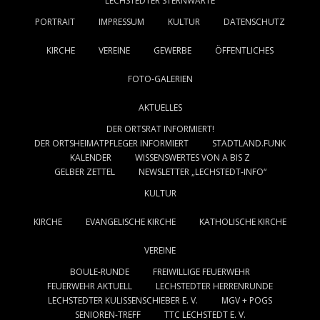
LECHSTEDTER STERNWARTE
PORTRAIT
IMPRESSUM
KULTUR
DATENSCHUTZ
KIRCHE
VEREINE
GEWERBE
ÖFFENTLICHES
FOTO-GALERIEN
AKTUELLES
DER ORTSRAT INFORMIERT!
DER ORTSHEIMATPFLEGER INFORMIERT
STADTLAND.FUNK
KALENDER
WISSENSWERTES VON A BIS Z
GELBER ZETTEL
NEWSLETTER „LECHSTEDT-INFO“
KULTUR
KIRCHE
EVANGELISCHE KIRCHE
KATHOLISCHE KIRCHE
VEREINE
BOULE-RUNDE
FREIWILLIGE FEUERWEHR
FEUERWEHR AKTUELL
LECHSTEDTER HERRENRUNDE
LECHSTEDTER KULISSENSCHIEBER E. V.
MGV + POGS
SENIOREN-TREFF
TTC LECHSTEDT E. V.