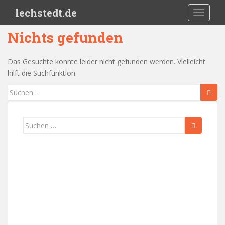
Skip to main content
lechstedt.de
TOGGLE
Nichts gefunden
Das Gesuchte konnte leider nicht gefunden werden. Vielleicht
hilft die Suchfunktion.
Suchen
nach:
Suchen
nach: