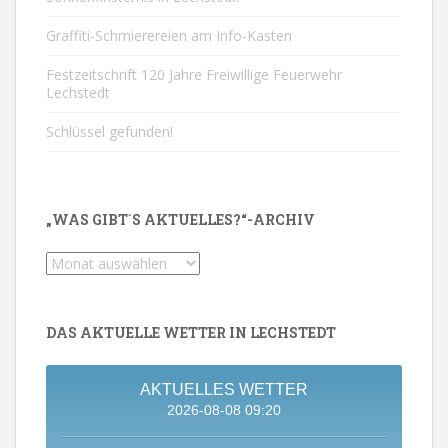
Graffiti-Schmierereien am Info-Kasten
Festzeitschrift 120 Jahre Freiwillige Feuerwehr
Lechstedt
Schlüssel gefunden!
„WAS GIBT´S AKTUELLES?“-ARCHIV
„Was
gibt
´s
Aktuelles?“-
DAS AKTUELLE WETTER IN LECHSTEDT
Archiv