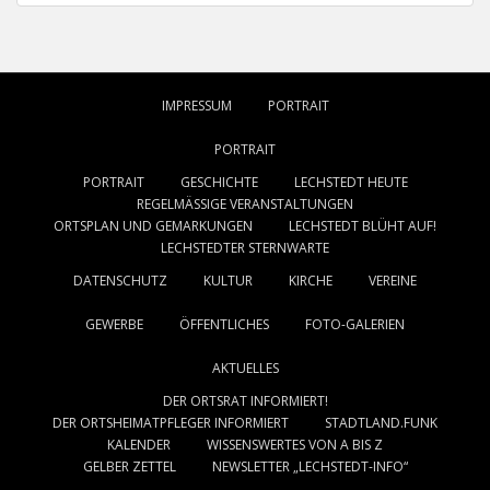
IMPRESSUM
PORTRAIT
PORTRAIT
PORTRAIT
GESCHICHTE
LECHSTEDT HEUTE
REGELMÄSSIGE VERANSTALTUNGEN
ORTSPLAN UND GEMARKUNGEN
LECHSTEDT BLÜHT AUF!
LECHSTEDTER STERNWARTE
DATENSCHUTZ
KULTUR
KIRCHE
VEREINE
GEWERBE
ÖFFENTLICHES
FOTO-GALERIEN
AKTUELLES
DER ORTSRAT INFORMIERT!
DER ORTSHEIMATPFLEGER INFORMIERT
STADTLAND.FUNK
KALENDER
WISSENSWERTES VON A BIS Z
GELBER ZETTEL
NEWSLETTER „LECHSTEDT-INFO“