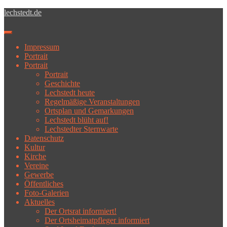
Skip to main content
lechstedt.de
Toggle navigation
Impressum
Portrait
Portrait
Portrait
Geschichte
Lechstedt heute
Regelmäßige Veranstaltungen
Ortsplan und Gemarkungen
Lechstedt blüht auf!
Lechstedter Sternwarte
Datenschutz
Kultur
Kirche
Vereine
Gewerbe
Öffentliches
Foto-Galerien
Aktuelles
Der Ortsrat informiert!
Der Ortsheimatpfleger informiert