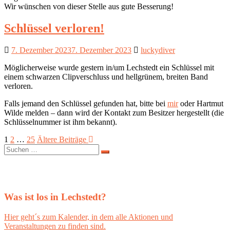
Wir wünschen von dieser Stelle aus gute Besserung!
Schlüssel verloren!
7. Dezember 2023
7. Dezember 2023
luckydiver
Möglicherweise wurde gestern in/um Lechstedt ein Schlüssel mit
einem schwarzen Clipverschluss und hellgrünem, breiten Band
verloren.
Falls jemand den Schlüssel gefunden hat, bitte bei
mir
oder Hartmut
Wilde melden – dann wird der Kontakt zum Besitzer hergestellt (die
Schlüsselnummer ist ihm bekannt).
Seitennummerierung
1
2
…
25
Ältere Beiträge
Suchen
der
nach:
Beiträge
Was ist los in Lechstedt?
Hier geht´s zum Kalender, in dem alle Aktionen und
Veranstaltungen zu finden sind.