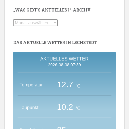
„WAS GIBT´S AKTUELLES?“-ARCHIV
„Was
gibt
´s
Aktuelles?“-
DAS AKTUELLE WETTER IN LECHSTEDT
Archiv