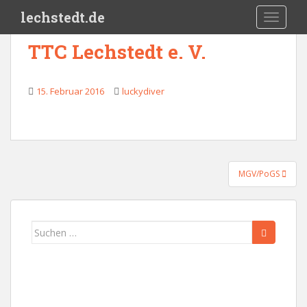
Skip to main content
lechstedt.de
TOGGLE
TTC Lechstedt e. V.
15. Februar 2016
luckydiver
Beitragsnavigation
MGV/PoGS
Suchen
nach: