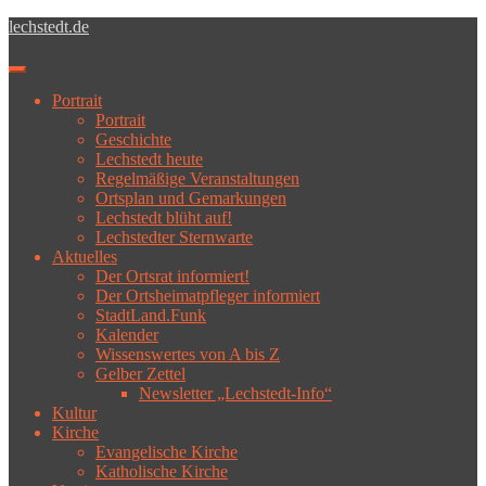
Skip to main content
lechstedt.de
Toggle navigation
Portrait
Portrait
Geschichte
Lechstedt heute
Regelmäßige Veranstaltungen
Ortsplan und Gemarkungen
Lechstedt blüht auf!
Lechstedter Sternwarte
Aktuelles
Der Ortsrat informiert!
Der Ortsheimatpfleger informiert
StadtLand.Funk
Kalender
Wissenswertes von A bis Z
Gelber Zettel
Newsletter „Lechstedt-Info“
Kultur
Kirche
Evangelische Kirche
Katholische Kirche