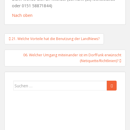
oder 0151 58871844)
Nach oben
Beitragsnavigation
21. Welche Vorteile hat die Benutzung der LandNews?
06. Welcher Umgang miteinander ist im DorfFunk erwünscht
(Netiquette/Richtlinien)?
Suchen
nach: