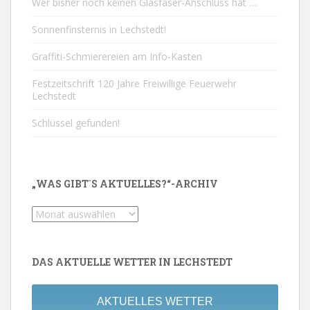
Wer bisher noch keinen Glasfaser-Anschluss hat …
Sonnenfinsternis in Lechstedt!
Graffiti-Schmierereien am Info-Kasten
Festzeitschrift 120 Jahre Freiwillige Feuerwehr
Lechstedt
Schlüssel gefunden!
„WAS GIBT´S AKTUELLES?“-ARCHIV
„Was
gibt
´s
Aktuelles?“-
DAS AKTUELLE WETTER IN LECHSTEDT
Archiv