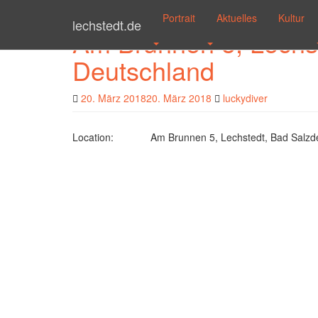
Skip to main content
Portrait
Aktuelles
Kultur
lechstedt.de
Am Brunnen 5, Lechst
Deutschland
20. März 2018
20. März 2018
luckydiver
Location:
Am Brunnen 5, Lechstedt, Bad Salzde