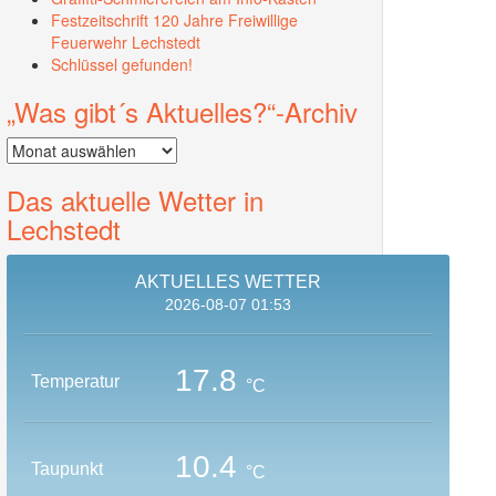
Festzeitschrift 120 Jahre Freiwillige
Feuerwehr Lechstedt
Schlüssel gefunden!
„Was gibt´s Aktuelles?“-Archiv
„Was
gibt
´s
Das aktuelle Wetter in
Aktuelles?“-
Lechstedt
Archiv