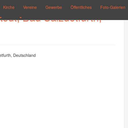
Kirche
Vereine
Gewerbe
Öffentliches
Foto-Galerien
edt, Bad Salzdetfurth,
tfurth, Deutschland