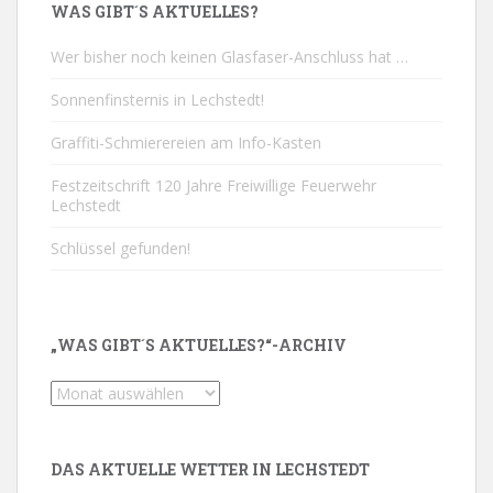
WAS GIBT´S AKTUELLES?
Wer bisher noch keinen Glasfaser-Anschluss hat …
Sonnenfinsternis in Lechstedt!
Graffiti-Schmierereien am Info-Kasten
Festzeitschrift 120 Jahre Freiwillige Feuerwehr
Lechstedt
Schlüssel gefunden!
„WAS GIBT´S AKTUELLES?“-ARCHIV
„Was
gibt
´s
Aktuelles?“-
DAS AKTUELLE WETTER IN LECHSTEDT