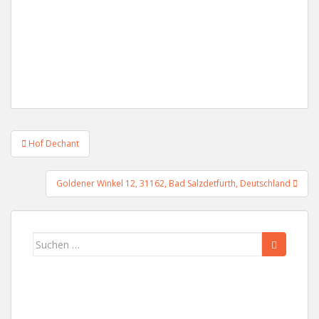
Beitragsnavigation
Hof Dechant
Goldener Winkel 12, 31162, Bad Salzdetfurth, Deutschland
Suchen
nach: