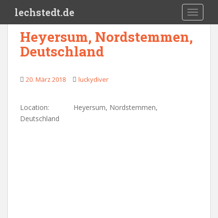
Skip to main content
lechstedt.de
TOGGLE
Heyersum, Nordstemmen,
Deutschland
20. März 2018
luckydiver
Location:
Heyersum, Nordstemmen,
Deutschland