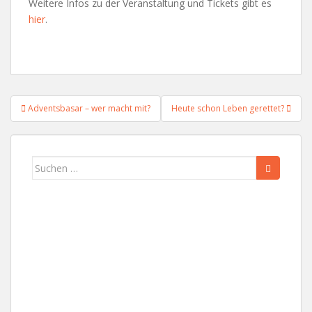
Weitere Infos zu der Veranstaltung und Tickets gibt es
hier
.
Beitragsnavigation
Adventsbasar – wer macht mit?
Heute schon Leben gerettet?
Suchen
nach: