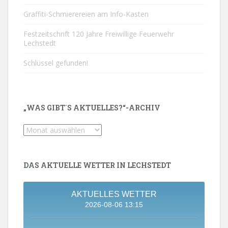
Graffiti-Schmierereien am Info-Kasten
Festzeitschrift 120 Jahre Freiwillige Feuerwehr
Lechstedt
Schlüssel gefunden!
„WAS GIBT´S AKTUELLES?“-ARCHIV
„Was
gibt
´s
Aktuelles?“-
DAS AKTUELLE WETTER IN LECHSTEDT
Archiv