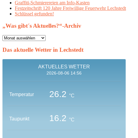
Graffiti-Schmierereien am Info-Kasten
Festzeitschrift 120 Jahre Freiwillige Feuerwehr Lechstedt
Schlüssel gefunden!
„Was gibt´s Aktuelles?“-Archiv
„Was
gibt
´s
Das aktuelle Wetter in Lechstedt
Aktuelles?“-
Archiv