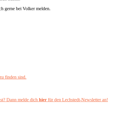
ch gerne bei Volker melden.
zu finden sind.
s ist? Dann melde dich
hier
für den Lechstedt-Newsletter an!