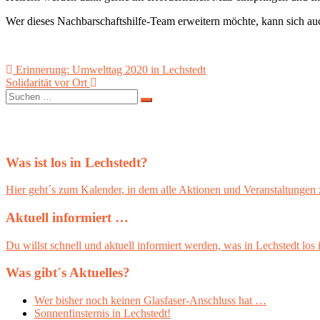
Wer dieses Nachbarschaftshilfe-Team erweitern möchte, kann sich au
Beitragsnavigation
Erinnerung: Umwelttag 2020 in Lechstedt
Solidarität vor Ort
Suchen
nach:
Was ist los in Lechstedt?
Hier geht´s zum Kalender, in dem alle Aktionen und Veranstaltungen 
Aktuell informiert …
Du willst schnell und aktuell informiert werden, was in Lechstedt lo
Was gibt´s Aktuelles?
Wer bisher noch keinen Glasfaser-Anschluss hat …
Sonnenfinsternis in Lechstedt!