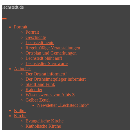
Skip to main content
lechstedt.de
Toggle navigation
Portrait
Portrait
Geschichte
Lechstedt heute
Regelmäßige Veranstaltungen
Ortsplan und Gemarkungen
Lechstedt blüht auf!
Lechstedter Sternwarte
Aktuelles
Der Ortsrat informiert!
Der Ortsheimatpfleger informiert
StadtLand.Funk
Kalender
Wissenswertes von A bis Z
Gelber Zettel
Newsletter „Lechstedt-Info“
Kultur
Kirche
Evangelische Kirche
Katholische Kirche