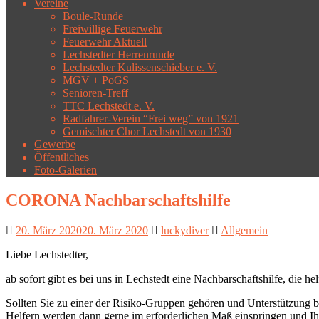
Vereine
Boule-Runde
Freiwillige Feuerwehr
Feuerwehr Aktuell
Lechstedter Herrenrunde
Lechstedter Kulissenschieber e. V.
MGV + PoGS
Senioren-Treff
TTC Lechstedt e. V.
Radfahrer-Verein “Frei weg” von 1921
Gemischter Chor Lechstedt von 1930
Gewerbe
Öffentliches
Foto-Galerien
CORONA Nachbarschaftshilfe
20. März 2020
20. März 2020
luckydiver
Allgemein
Liebe Lechstedter,
ab sofort gibt es bei uns in Lechstedt eine Nachbarschaftshilfe, di
Sollten Sie zu einer der Risiko-Gruppen gehören und Unterstützung b
Helfern werden dann gerne im erforderlichen Maß einspringen und Ih