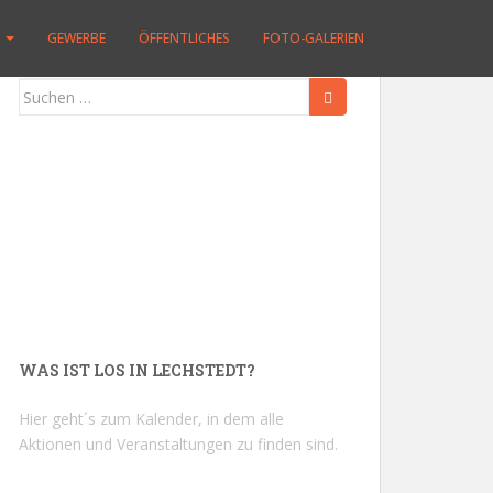
GEWERBE
ÖFFENTLICHES
FOTO-GALERIEN
Suchen
nach:
WAS IST LOS IN LECHSTEDT?
Hier geht´s zum Kalender, in dem alle
Aktionen und Veranstaltungen zu finden sind.