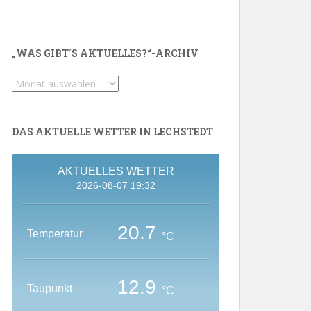
„WAS GIBT´S AKTUELLES?“-ARCHIV
„Was
gibt
´s
Aktuelles?“-
DAS AKTUELLE WETTER IN LECHSTEDT
Archiv