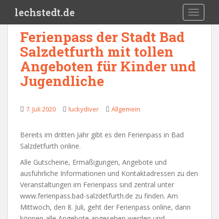
Skip to main content
lechstedt.de
TOGGLE
Ferienpass der Stadt Bad
Salzdetfurth mit tollen
Angeboten für Kinder und
Jugendliche
7. Juli 2020
luckydiver
Allgemein
Bereits im dritten Jahr gibt es den Ferienpass in Bad
Salzdetfurth online.
Alle Gutscheine, Ermäßigungen, Angebote und
ausführliche Informationen und Kontaktadressen zu den
Veranstaltungen im Ferienpass sind zentral unter
www.ferienpass.bad-salzdetfurth.de zu finden. Am
Mittwoch, den 8. Juli, geht der Ferienpass online, dann
können alle Angebote angesehen werden und