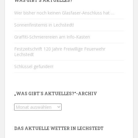
WAS GIBT´S AKTUELLES?
Wer bisher noch keinen Glasfaser-Anschluss hat …
Sonnenfinsternis in Lechstedt!
Graffiti-Schmierereien am Info-Kasten
Festzeitschrift 120 Jahre Freiwillige Feuerwehr
Lechstedt
Schlüssel gefunden!
„WAS GIBT´S AKTUELLES?“-ARCHIV
„Was
gibt
´s
Aktuelles?“-
DAS AKTUELLE WETTER IN LECHSTEDT
Archiv