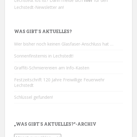
Lechstedt los ist? Dann melde dich
hier
für den
Lechstedt-Newsletter an!
WAS GIBT´S AKTUELLES?
Wer bisher noch keinen Glasfaser-Anschluss hat …
Sonnenfinsternis in Lechstedt!
Graffiti-Schmierereien am Info-Kasten
Festzeitschrift 120 Jahre Freiwillige Feuerwehr
Lechstedt
Schlüssel gefunden!
„WAS GIBT´S AKTUELLES?“-ARCHIV