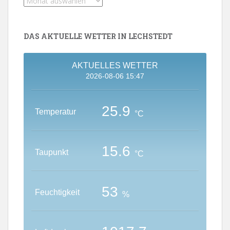
„Was
gibt
´s
Aktuelles?“-
DAS AKTUELLE WETTER IN LECHSTEDT
Archiv