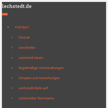
Skip to main content
lechstedt.de
TOGGLE NAVIGATION
PORTRAIT
Portrait
Geschichte
Lechstedt heute
Regelmäßige Veranstaltungen
Ortsplan und Gemarkungen
Lechstedt blüht auf!
Lechstedter Sternwarte