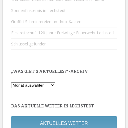
Sonnenfinsternis in Lechstedt!
Graffiti-Schmierereien am Info-Kasten
Festzeitschrift 120 Jahre Freiwillige Feuerwehr Lechstedt
Schlüssel gefunden!
„WAS GIBT´S AKTUELLES?“-ARCHIV
„Was
gibt
´s
Aktuelles?“-
DAS AKTUELLE WETTER IN LECHSTEDT
Archiv