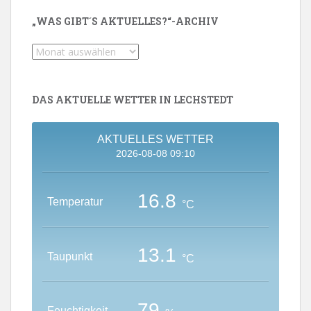
„WAS GIBT´S AKTUELLES?“-ARCHIV
„Was
gibt
´s
Aktuelles?“-
DAS AKTUELLE WETTER IN LECHSTEDT
Archiv