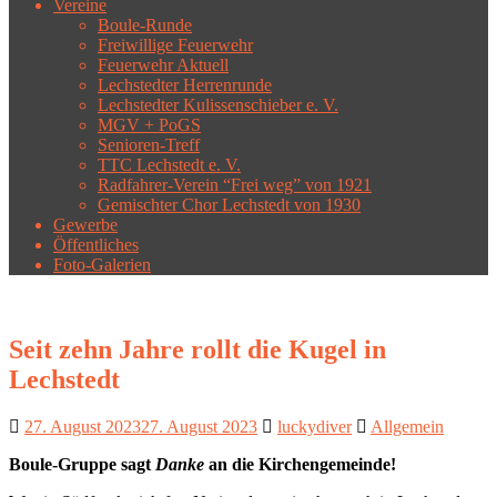
Vereine
Boule-Runde
Freiwillige Feuerwehr
Feuerwehr Aktuell
Lechstedter Herrenrunde
Lechstedter Kulissenschieber e. V.
MGV + PoGS
Senioren-Treff
TTC Lechstedt e. V.
Radfahrer-Verein “Frei weg” von 1921
Gemischter Chor Lechstedt von 1930
Gewerbe
Öffentliches
Foto-Galerien
Seit zehn Jahre rollt die Kugel in
Lechstedt
27. August 2023
27. August 2023
luckydiver
Allgemein
Boule-Gruppe sagt
Danke
an die Kirchengemeinde!