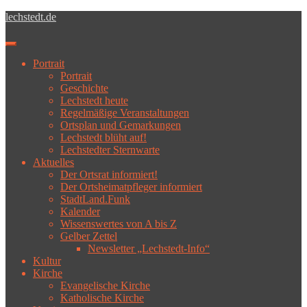
Skip to main content
lechstedt.de
Toggle navigation
Portrait
Portrait
Geschichte
Lechstedt heute
Regelmäßige Veranstaltungen
Ortsplan und Gemarkungen
Lechstedt blüht auf!
Lechstedter Sternwarte
Aktuelles
Der Ortsrat informiert!
Der Ortsheimatpfleger informiert
StadtLand.Funk
Kalender
Wissenswertes von A bis Z
Gelber Zettel
Newsletter „Lechstedt-Info“
Kultur
Kirche
Evangelische Kirche
Katholische Kirche