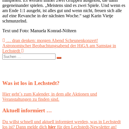
mitspielen. Es werden immer zwei Gruppen ausgelost, die dann
gegeneinander spielen. „Meistens sind es zwei Spiele. Und wenn es
am Ende 1:1 ausgeht, ist alles gut und wenn nicht, freuen sich alle
auf eine Revanche in der nächsten Woche.“ sagt Karin Vietje
schmunzelnd.
Text und Foto: Manuela Konrad-Nöhren
Beitragsnavigation
… dran denken: morgen Abend Scheunenkonzert!
Astronomischer Beobachtungsabend der HiGA am Samstag in
Lechstedt
Suchen
nach:
Was ist los in Lechstedt?
Hier geht´s zum Kalender, in dem alle Aktionen und
Veranstaltungen zu finden sind.
Aktuell informiert …
Du willst schnell und aktuell informiert werden, was in Lechstedt
los ist? Dann melde dich
hier
für den Lechstedt-Newsletter an!