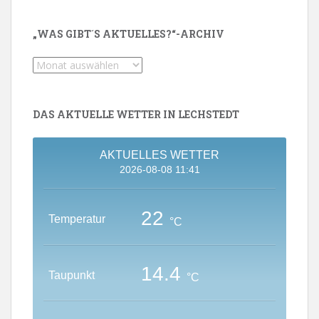
„WAS GIBT´S AKTUELLES?“-ARCHIV
„Was
gibt
´s
Aktuelles?“-
DAS AKTUELLE WETTER IN LECHSTEDT
Archiv