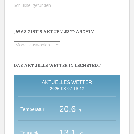
Schlüssel gefunden!
„WAS GIBT´S AKTUELLES?“-ARCHIV
„Was
gibt
´s
Aktuelles?“-
DAS AKTUELLE WETTER IN LECHSTEDT
Archiv